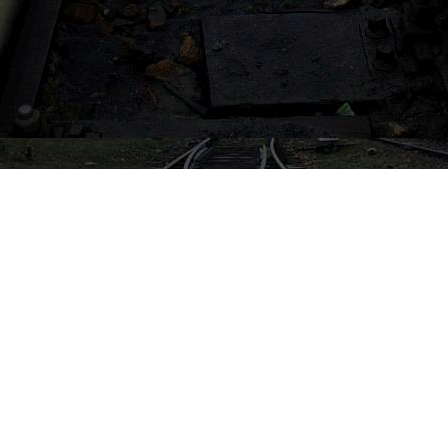
4TE - ForTe
1. Dane firmy:
4TE Adam Mańka